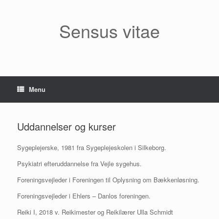
Gå
til
indhold
Sensus vitae
Menu
Uddannelser og kurser
Sygeplejerske, 1981 fra Sygeplejeskolen i Silkeborg.
Psykiatri efteruddannelse fra Vejle sygehus.
Foreningsvejleder i Foreningen til Oplysning om Bækkenløsning.
Foreningsvejleder i Ehlers – Danlos foreningen.
Reiki I, 2018 v. Reikimester og Reikilærer Ulla Schmidt